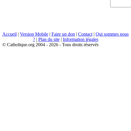
Accueil
|
Version Mobile
|
Faire un don
|
Contact
|
Qui sommes nous
?
|
Plan du site
|
Information légales
© Catholique.org 2004 - 2026 - Tous droits réservés