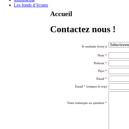
Les fonds d’écrans
Accueil
Contactez nous !
Je souhaite écrire à
Nom
*
Prénom
*
Pays
*
Email
*
Email
*
(retapez le svp)
Votre remarque ou question
*