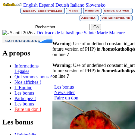
English
Espanol
Deutsh
Italiano
Slovensko
5 août 2026 -
Dédicace de la basilique Sainte Marie Majeure
Warning
: Use of undefined constant id_arti
future version of PHP) in
/home/katholiq/s
A propos
on line
7
Warning
: Use of undefined constant id_arti
Informations
future version of PHP) in
/home/katholiq/s
Légales
on line
7
Qui sommes nous ?
Nos affiches !
Les bonus
L’Equipe
Newsletter
Les bonus
Faire un don
Participez !
Les bonus
Faire un don !
Les bonus
Multimédia