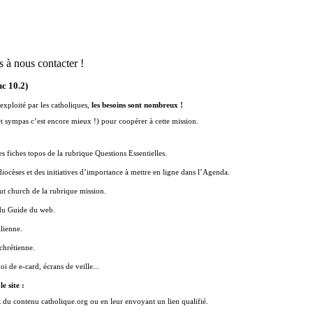
 à nous contacter !
uc 10.2)
exploité par les catholiques,
les besoins sont nombreux !
et sympas c’est encore mieux !) pour coopérer à cette mission.
s fiches topos de la rubrique Questions Essentielles.
ocèses et des initiatives d’importance à mettre en ligne dans l’Agenda.
out church de la rubrique mission.
 du Guide du web.
alienne.
chrétienne.
i de e-card, écrans de veille...
e site :
 du contenu catholique.org ou en leur envoyant un lien qualifié.