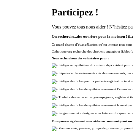
Participez !
Vous pouvez tous nous aider ! N’hésitez pas
On recherche...des ouvriers pour la moisson ! (L
Ce grand champ d’évangélisation qu’est internet reste sous 
Catholique.org recherche des chrétiens engagés et fiables (
Nous recherchons des volontaires pour :
Rédiger ou synthétiser du contenu déjà existant pour le
Répertorier les événements clés des mouvements, des di
Rédiger des fiches pour la partie évangélisation in et 
Rédiger des fiches de synthèse concernant l’annuaire
Traduire des textes en langue espagnole, anglaise et it
Rédiger des fiches de synthèse concernant la musique 
Programmer et « designer » les futures rubriques : envo
Vous pouvez également nous aider en communiquant sur l
Vers vos amis, paroisse, groupe de prière en proposant