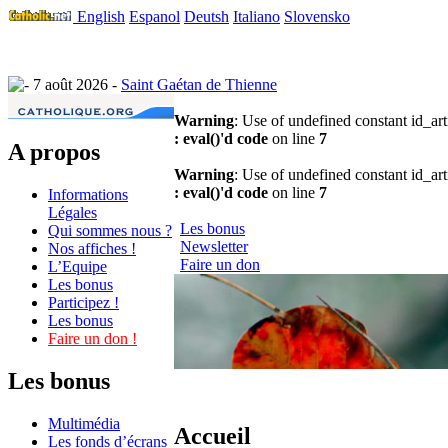
English
Espanol
Deutsh
Italiano
Slovensko
7 août 2026 -
Saint Gaétan de Thienne
Warning
: Use of undefined constant id_arti
: eval()'d code
on line
7
A propos
Warning
: Use of undefined constant id_arti
: eval()'d code
on line
7
Informations
Légales
Les bonus
Qui sommes nous ?
Newsletter
Nos affiches !
Faire un don
L’Equipe
Les bonus
Participez !
Les bonus
Faire un don !
Les bonus
Multimédia
Accueil
Les fonds d’écrans