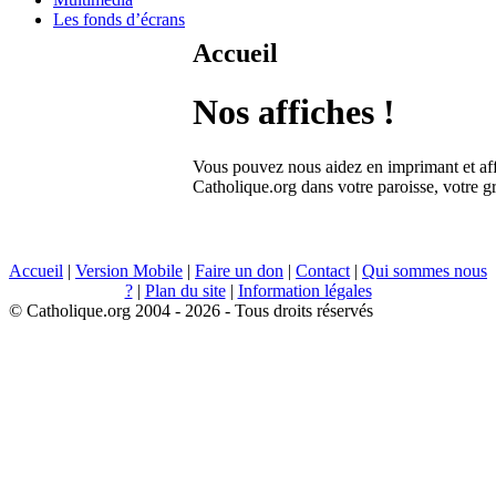
Les fonds d’écrans
Accueil
Nos affiches !
Vous pouvez nous aidez en imprimant et affi
Catholique.org dans votre paroisse, votre 
Accueil
|
Version Mobile
|
Faire un don
|
Contact
|
Qui sommes nous
?
|
Plan du site
|
Information légales
© Catholique.org 2004 - 2026 - Tous droits réservés