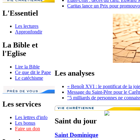
Etats-Unis : décès du card. Edward
Caritas lance un Prix pour promouvo
L'Essentiel
Les lectures
Appronfondir
La Bible et
l'Eglise
Lire la Bible
Les analyses
Ce que dit le Pape
Le catéchisme
« Benoît XVI : le pontificat de la jo
Message du Saint-Père pour le Carê
"5 milliards de personnes ne connaisse
Les services
Les lettres d'info
Saint du jour
Les bonus
Faire un don
Saint Dominique