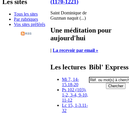
Les sites
(1170-1221)
Saint Dominique de
Tous les sites
Guzman naquit (...)
Par rubriques
Vos sites préférés
Une méditation pour
aujourd'hui
|
La recevoir par email »
Les lectures
Bibl' Express
Mi 7, 14-
15.18-20
Ps 102 (103),
1-2, 3-4, 9-10,
11-12
Lc 15, 1-3.11-
32