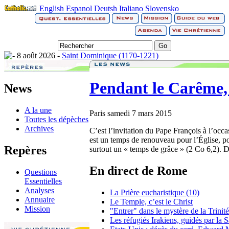
English
Espanol
Deutsh
Italiano
Slovensko
8 août 2026 -
Saint Dominique (1170-1221)
Pendant le Carême, 
News
A la une
Paris
samedi 7 mars 2015
Toutes les dépèches
Archives
C’est l’invitation du Pape François à l’oc
est un temps de renouveau pour l’Église, p
Repères
surtout un « temps de grâce » (2 Co 6,2). D
En direct de Rome
Questions
Essentielles
Analyses
La Prière eucharistique (10)
Annuaire
Le Temple, c’est le Christ
Mission
"Entrer" dans le mystère de la Trinit
Les réfugiés Irakiens, guidés par la 