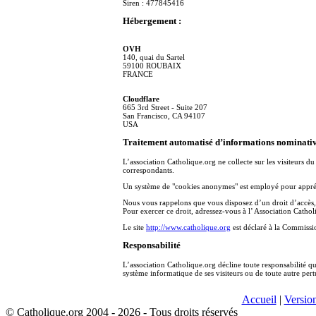
Siren : 477845416
Hébergement :
OVH
140, quai du Sartel
59100 ROUBAIX
FRANCE
Cloudflare
665 3rd Street - Suite 207
San Francisco, CA 94107
USA
Traitement automatisé d’informations nominativ
L’association Catholique.org ne collecte sur les visiteurs d
correspondants.
Un système de "cookies anonymes" est employé pour apprécie
Nous vous rappelons que vous disposez d’un droit d’accès, d
Pour exercer ce droit, adressez-vous à l’ Association Catho
Le site
http://www.catholique.org
est déclaré à la Commissi
Responsabilité
L’association Catholique.org décline toute responsabilité qu
système informatique de ses visiteurs ou de toute autre pert
Accueil
|
Versio
© Catholique.org 2004 - 2026 - Tous droits réservés