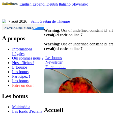
English
Espanol
Deutsh
Italiano
Slovensko
7 août 2026 -
Saint Gaétan de Thienne
Warning
: Use of undefined constant id_arti
: eval()'d code
on line
7
A propos
Warning
: Use of undefined constant id_arti
: eval()'d code
on line
7
Informations
Légales
Les bonus
Qui sommes nous ?
Newsletter
Nos affiches !
Faire un don
L’Equipe
Les bonus
Participez !
Les bonus
Faire un don !
Les bonus
Multimédia
Accueil
Les fonds d’écrans