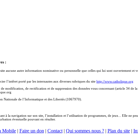
es :
u site aucune autre information nominative ou personnelle que celles qui lui sont ouvertement et vo
r l’intêret porté par les internautes aux diverses rubriques du site
http://www.catholique.org
e modification, de rectification et de suppression des données vous concernant (article 34 de la 
lique.org
on Nationale de l’Informatique et des Libertés (1067970).
ant à la navigation sur son site, l’installation et l’utilisation de programmes, de jeux... Elle ne
urbation éventuelle pouvant en résulter.
n Mobile
|
Faire un don
|
Contact
|
Qui sommes nous ?
|
Plan du site
|
In