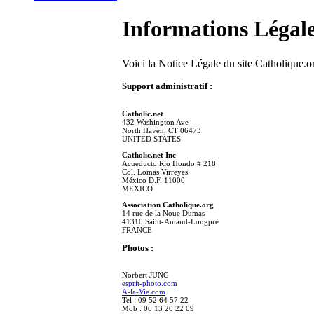
Informations Légal
Voici la Notice Légale du site Catholique.o
Support administratif :
Catholic.net
432 Washington Ave
North Haven, CT 06473
UNITED STATES
Catholic.net Inc
Acueducto Río Hondo # 218
Col. Lomas Virreyes
México D.F. 11000
MEXICO
Association Catholique.org
14 rue de la Noue Dumas
41310 Saint-Amand-Longpré
FRANCE
Photos :
Norbert JUNG
esprit-photo.com
A-la-Vie.com
Tel : 09 52 64 57 22
Mob : 06 13 20 22 09