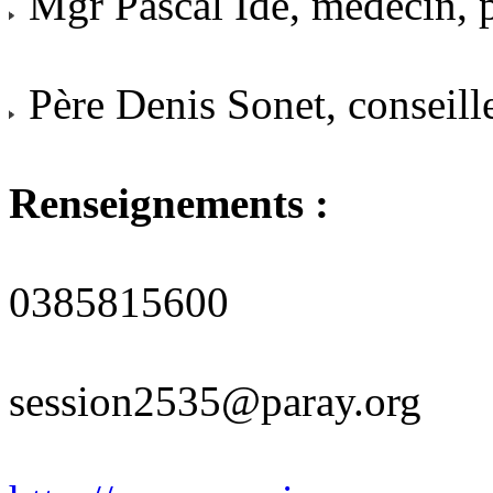
Mgr Pascal Ide, médecin, p
Père Denis Sonet, conseill
Renseignements :
0385815600
session2535@paray.org