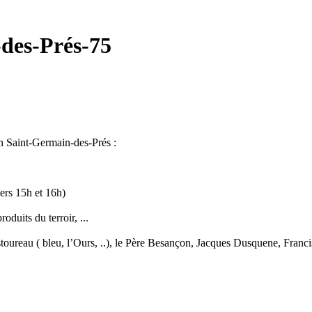
des-Prés-75
in Saint-Germain-des-Prés :
vers 15h et 16h)
duits du terroir, ...
ureau ( bleu, l’Ours, ..), le Père Besançon, Jacques Dusquene, Francis