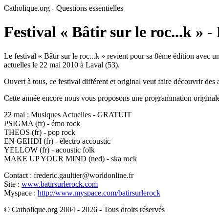
Catholique.org - Questions essentielles
Festival « Bâtir sur le roc...k » -
Le festival « Bâtir sur le roc...k » revient pour sa 8ème édition avec
actuelles le 22 mai 2010 à Laval (53).
Ouvert à tous, ce festival différent et original veut faire découvrir des a
Cette année encore nous vous proposons une programmation originale mari
22 mai : Musiques Actuelles - GRATUIT
PSIGMA (fr) - émo rock
THEOS (fr) - pop rock
EN GEHDI (fr) - électro accoustic
YELLOW (fr) - acoustic folk
MAKE UP YOUR MIND (ned) - ska rock
Contact : frederic.gaultier@worldonline.fr
Site :
www.batirsurlerock.com
Myspace :
http://www.myspace.com/batirsurlerock
© Catholique.org 2004 - 2026 - Tous droits réservés