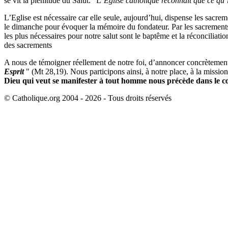
se vit la plénitude du Salut. "L
’Eglise catholique reconnaît que ce qu’i
L’Eglise est nécessaire car elle seule, aujourd’hui, dispense les sacrem
le dimanche pour évoquer la mémoire du fondateur. Par les sacrements,
les plus nécessaires pour notre salut sont le baptême et la réconciliati
des sacrements
A nous de témoigner réellement de notre foi, d’annoncer concrètemen
Esprit
" (Mt 28,19). Nous participons ainsi, à notre place, à la mission
Dieu qui veut se manifester à tout homme nous précède dans le c
© Catholique.org 2004 - 2026 - Tous droits réservés