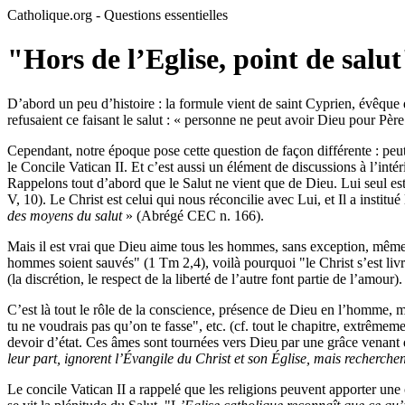
Catholique.org - Questions essentielles
"Hors de l’Eglise, point de salut
D’abord un peu d’histoire : la formule vient de saint Cyprien, évêque de
refusaient ce faisant le salut : « personne ne peut avoir Dieu pour Père
Cependant, notre époque pose cette question de façon différente : peut
le Concile Vatican II. Et c’est aussi un élément de discussions à l’inté
Rappelons tout d’abord que le Salut ne vient que de Dieu. Lui seul es
V, 10). Le Christ est celui qui nous réconcilie avec Lui, et Il a instit
des moyens du salut
» (Abrégé CEC n. 166).
Mais il est vrai que Dieu aime tous les hommes, sans exception, même 
hommes soient sauvés" (1 Tm 2,4), voilà pourquoi "le Christ s’est livr
(la discrétion, le respect de la liberté de l’autre font partie de l’amou
C’est là tout le rôle de la conscience, présence de Dieu en l’homme, mê
tu ne voudrais pas qu’on te fasse", etc. (cf. tout le chapitre, extrême
devoir d’état. Ces âmes sont tournées vers Dieu par une grâce venant 
leur part, ignorent l’Évangile du Christ et son Église, mais recherchen
Le concile Vatican II a rappelé que les religions peuvent apporter une c