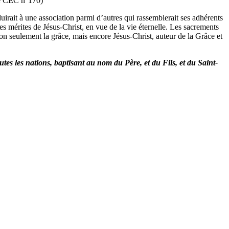
é CEC n°170)
duirait à une association parmi d’autres qui rassemblerait ses adhérents
 mérites de Jésus-Christ, en vue de la vie éternelle. Les sacrements
 non seulement la grâce, mais encore Jésus-Christ, auteur de la Grâce et
outes les nations, baptisant au nom du Père, et du Fils, et du Saint-