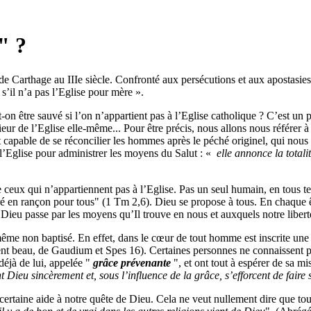
" ?
 Carthage au IIIe siècle. Confronté aux persécutions et aux apostasies de
 s’il n’a pas l’Eglise pour mère ».
-on être sauvé si l’on n’appartient pas à l’Eglise catholique ? C’est u
rieur de l’Eglise elle-même... Pour être précis, nous allons nous référer 
t capable de se réconcilier les hommes après le péché originel, qui nou
ué l’Eglise pour administrer les moyens du Salut : «
elle annonce la totalité
ceux qui n’appartiennent pas à l’Eglise. Pas un seul humain, en tous tem
é en rançon pour tous" (1 Tm 2,6). Dieu se propose à tous. En chaque êtr
r). Dieu passe par les moyens qu’Il trouve en nous et auxquels notre libert
me non baptisé. En effet, dans le cœur de tout homme est inscrite une loi
ment beau, de Gaudium et Spes 16). Certaines personnes ne connaissent pa
déjà de lui, appelée "
grâce prévenante
", et ont tout à espérer de sa mi
t Dieu sincèrement et, sous l’influence de la grâce, s’efforcent de faire 
ertaine aide à notre quête de Dieu. Cela ne veut nullement dire que toutes