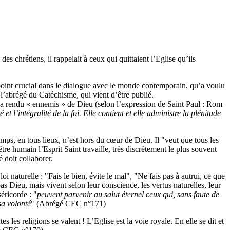
s chrétiens, il rappelait à ceux qui quittaient l’Eglise qu’ils
n point crucial dans le dialogue avec le monde contemporain, qu’a voulu
à l’abrégé du Catéchisme, qui vient d’être publié.
s a rendu « ennemis » de Dieu (selon l’expression de Saint Paul : Rom
 et l’intégralité de la foi. Elle contient et elle administre la plénitude
ps, en tous lieux, n’est hors du cœur de Dieu. Il "veut que tous les
e humain l’Esprit Saint travaille, très discrètement le plus souvent
é doit collaborer.
 naturelle : "Fais le bien, évite le mal", "Ne fais pas à autrui, ce que
s Dieu, mais vivent selon leur conscience, les vertus naturelles, leur
séricorde : "
peuvent parvenir au salut éternel ceux qui, sans faute de
sa volonté
" (Abrégé CEC n°171)
 les religions se valent ! L’Eglise est la voie royale. En elle se dit et