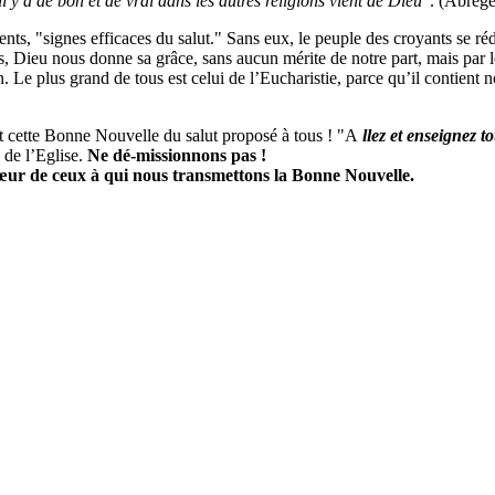
l y a de bon et de vrai dans les autres religions vient de Dieu
". (Abrég
ents, "signes efficaces du salut." Sans eux, le peuple des croyants se ré
 Dieu nous donne sa grâce, sans aucun mérite de notre part, mais par les
on. Le plus grand de tous est celui de l’Eucharistie, parce qu’il contient
t cette Bonne Nouvelle du salut proposé à tous ! "A
llez et enseignez t
 de l’Eglise.
Ne dé-missionnons pas !
œur de ceux à qui nous transmettons la Bonne Nouvelle.