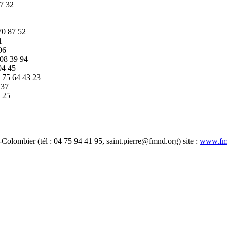
97 32
70 87 52
1
06
08 39 94
04 45
4 75 64 43 23
 37
4 25
Colombier (tél : 04 75 94 41 95, saint.pierre@fmnd.org) site :
www.fm