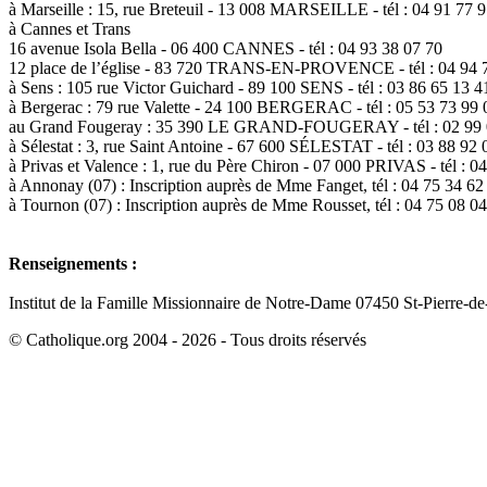
à Marseille : 15, rue Breteuil - 13 008 MARSEILLE - tél : 04 91 77 
à Cannes et Trans
16 avenue Isola Bella - 06 400 CANNES - tél : 04 93 38 07 70
12 place de l’église - 83 720 TRANS-EN-PROVENCE - tél : 04 94 
à Sens : 105 rue Victor Guichard - 89 100 SENS - tél : 03 86 65 13 4
à Bergerac : 79 rue Valette - 24 100 BERGERAC - tél : 05 53 73 99 
au Grand Fougeray : 35 390 LE GRAND-FOUGERAY - tél : 02 99 
à Sélestat : 3, rue Saint Antoine - 67 600 SÉLESTAT - tél : 03 88 92 
à Privas et Valence : 1, rue du Père Chiron - 07 000 PRIVAS - tél : 0
à Annonay (07) : Inscription auprès de Mme Fanget, tél : 04 75 34 62
à Tournon (07) : Inscription auprès de Mme Rousset, tél : 04 75 08 0
Renseignements :
Institut de la Famille Missionnaire de Notre-Dame 07450 St-Pierre-de-
© Catholique.org 2004 - 2026 - Tous droits réservés